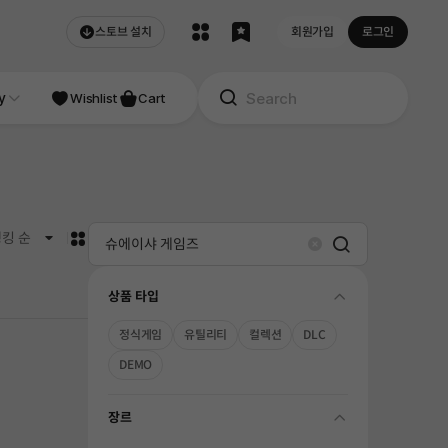
스토브 설치
회원가입
로그인
NDIE
y
Studio
Wishlist
Cart
카드형
킹 순
Search
Clear
상품 타입
folding
정식게임
유틸리티
컬렉션
DLC
DEMO
장르
folding