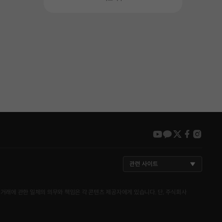
youtube
kakao
twitter
faceboo
insta
관련 사이트
거래에 관한 일체의 의무와 책임은 각 콘텐츠 제공자에게 있습니다. 단, 주식회사