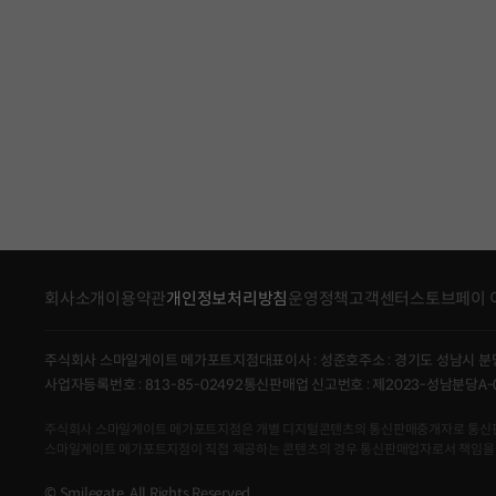
회사소개
이용약관
개인정보처리방침
운영정책
고객센터
스토브페이 
주식회사 스마일게이트 메가포트지점
대표이사 : 성준호
주소 : 경기도 성남시 분
사업자등록번호 : 813-85-02492
통신판매업 신고번호 : 제2023-성남분당A-
주식회사 스마일게이트 메가포트지점은 개별 디지털콘텐츠의 통신판매중개자로 통신판매의 당
스마일게이트 메가포트지점이 직접 제공하는 콘텐츠의 경우 통신판매업자로서 책임을
© Smilegate. All Rights Reserved.