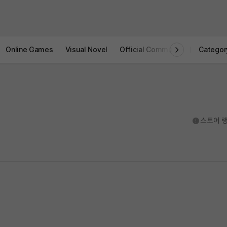
Online Games
Visual Novel
Official Community
STOVE I
Categor
도움말
스토어 랭