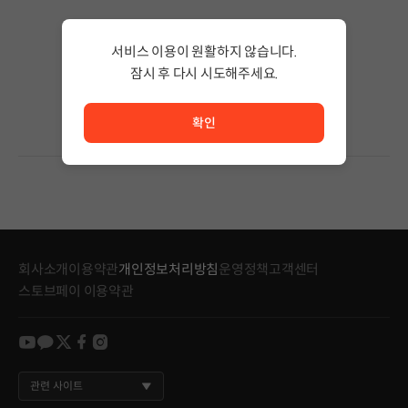
검색 결과가 없습니다.
서비스 이용이 원활하지 않습니다.
검색어의 단어 수를 줄이거나 필터조건을 변경하세요.
검색 결과가 없습니다.
잠시 후 다시 시도해주세요.
서비스 이용이 원활하지 않습니다. <br/> 잠시 후 다시 시도
확인
회사소개
이용약관
개인정보처리방침
운영정책
고객센터
스토브페이 이용약관
youtube
kakao
twitter
facebook
instagram
관련 사이트