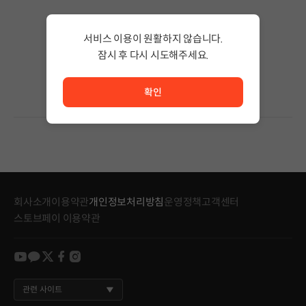
검색 결과가 없습니다.
서비스 이용이 원활하지 않습니다.
검색어의 단어 수를 줄이거나 필터조건을 변경하세요.
검색 결과가 없습니다.
잠시 후 다시 시도해주세요.
서비스 이용이 원활하지 않습니다. <br/> 잠시 후 다시 시도
확인
회사소개
이용약관
개인정보처리방침
운영정책
고객센터
스토브페이 이용약관
youtube
kakao
twitter
facebook
instagram
관련 사이트