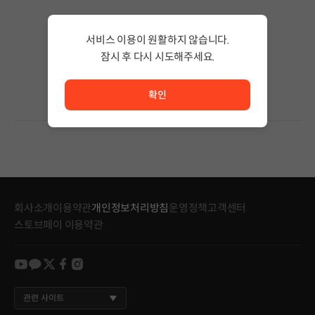
검색 결과가 없습니다.
서비스 이용이 원활하지 않습니다.
검색어의 단어 수를 줄이거나 필터조건을 변경하세요.
검색 결과가 없습니다.
잠시 후 다시 시도해주세요.
서비스 이용이 원활하지 않습니다. <br/> 잠시 후 다시 시도
확인
회사소개
이용약관
개인정보처리방침
운영정책
고객센터
스토브페이 이용약관
youtube
kakao
twitter
facebook
instagram
관련 사이트