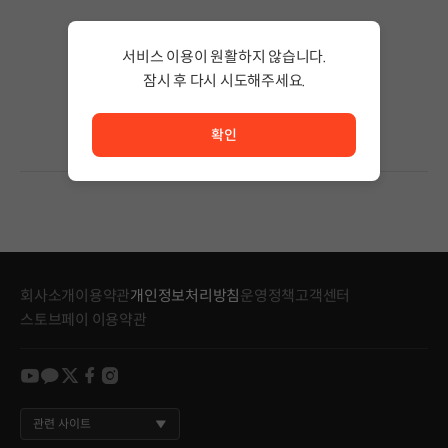
검색 결과가 없습니다.
서비스 이용이 원활하지 않습니다.
검색어의 단어 수를 줄이거나 필터조건을 변경하세요.
검색 결과가 없습니다.
잠시 후 다시 시도해주세요.
서비스 이용이 원활하지 않습니다. <br/> 잠시 후 다시 시도
확인
회사소개
이용약관
개인정보처리방침
운영정책
고객센터
스토브페이 이용약관
youtube
kakao
twitter
facebook
instagram
관련 사이트