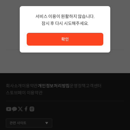
검색 결과가 없습니다.
서비스 이용이 원활하지 않습니다.
검색어의 단어 수를 줄이거나 필터조건을 변경하세요.
검색 결과가 없습니다.
잠시 후 다시 시도해주세요.
서비스 이용이 원활하지 않습니다. <br/> 잠시 후 다시 시도
확인
회사소개
이용약관
개인정보처리방침
운영정책
고객센터
스토브페이 이용약관
youtube
kakao
twitter
facebook
instagram
관련 사이트