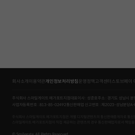
회사소개
이용약관
개인정보처리방침
운영정책
고객센터
스토브페이 
주식회사 스마일게이트 메가포트지점
대표이사 : 성준호
주소 : 경기도 성남시 분
사업자등록번호 : 813-85-02492
통신판매업 신고번호 : 제2023-성남분당A-
주식회사 스마일게이트 메가포트지점은 개별 디지털콘텐츠의 통신판매중개자로 통신판매의 당
스마일게이트 메가포트지점이 직접 제공하는 콘텐츠의 경우 통신판매업자로서 책임을
© Smilegate. All Rights Reserved.