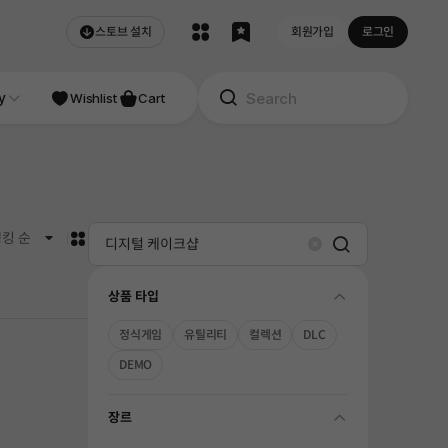
스토브 설치
회원가입
로그인
NDIE
y
Studio
Wishlist
Cart
카드형
킹 순
Search
Clear
상품 타입
folding
정식게임
유틸리티
컬렉션
DLC
DEMO
장르
folding