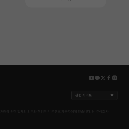
youtube
kakao
twitter
faceboo
insta
관련 사이트
거래에 관한 일체의 의무와 책임은 각 콘텐츠 제공자에게 있습니다. 단, 주식회사