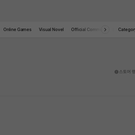
Online Games
Visual Novel
Official Community
STOVE I
Categor
도움말
스토어 랭