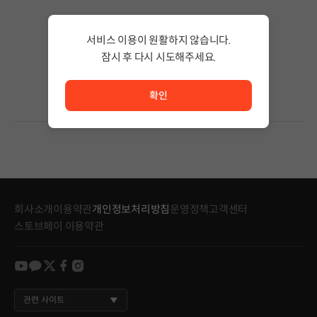
검색 결과가 없습니다.
서비스 이용이 원활하지 않습니다.
검색어의 단어 수를 줄이거나 필터조건을 변경하세요.
검색 결과가 없습니다.
잠시 후 다시 시도해주세요.
서비스 이용이 원활하지 않습니다. <br/> 잠시 후 다시 시도
확인
회사소개
이용약관
개인정보처리방침
운영정책
고객센터
스토브페이 이용약관
youtube
kakao
twitter
facebook
instagram
관련 사이트