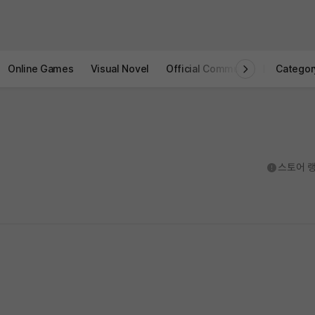
Online Games
Visual Novel
Official Community
STOVE I
Categor
도움말
스토어 랭