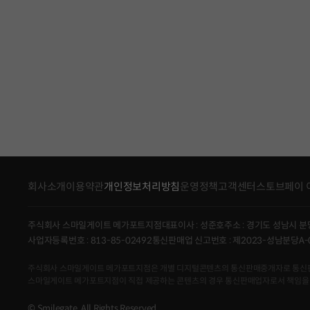
회사소개
이용약관
개인정보처리방침
운영정책
고객센터
스토브페이 
주식회사 스마일게이트 메가포트지점
대표이사 : 성준호
주소 : 경기도 성남시 분
사업자등록번호 : 813-85-02492
통신판매업 신고번호 : 제2023-성남분당A-
주식회사 스마일게이트 메가포트지점은 개별 디지털콘텐츠의 통신판매중개자로 통신판매의 당
스마일게이트 메가포트지점이 직접 제공하는 콘텐츠의 경우 통신판매업자로서 책임을
© Smilegate. All Rights Reserved.