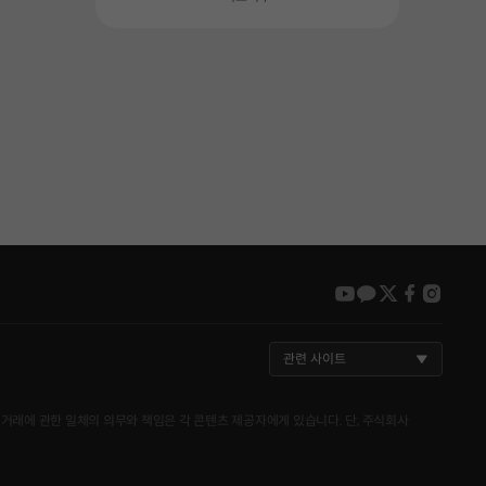
youtube
kakao
twitter
faceboo
insta
관련 사이트
거래에 관한 일체의 의무와 책임은 각 콘텐츠 제공자에게 있습니다. 단, 주식회사