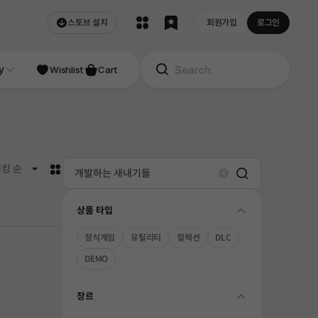
스토브 설치
회원가입
로그인
NDIE
y
Studio
Wishlist
Cart
카드형
킹 순
Search
Clear
상품 타입
folding
정식게임
유틸리티
컬렉션
DLC
DEMO
장르
folding