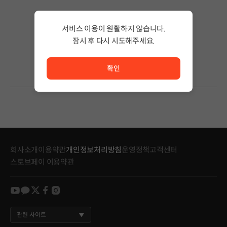
검색 결과가 없습니다.
서비스 이용이 원활하지 않습니다.
검색어의 단어 수를 줄이거나 필터조건을 변경하세요.
검색 결과가 없습니다.
잠시 후 다시 시도해주세요.
서비스 이용이 원활하지 않습니다. <br/> 잠시 후 다시 시도
확인
회사소개
이용약관
개인정보처리방침
운영정책
고객센터
스토브페이 이용약관
youtube
kakao
twitter
facebook
instagram
관련 사이트