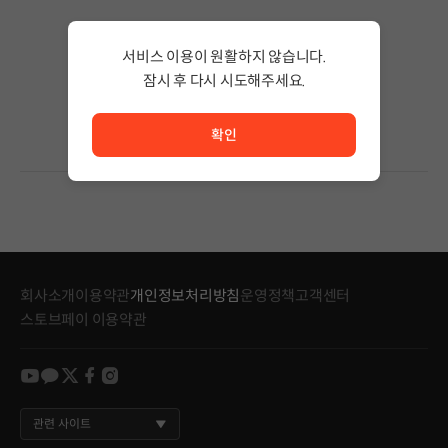
검색 결과가 없습니다.
서비스 이용이 원활하지 않습니다.
검색어의 단어 수를 줄이거나 필터조건을 변경하세요.
검색 결과가 없습니다.
잠시 후 다시 시도해주세요.
서비스 이용이 원활하지 않습니다. <br/> 잠시 후 다시 시도
확인
회사소개
이용약관
개인정보처리방침
운영정책
고객센터
스토브페이 이용약관
youtube
kakao
twitter
facebook
instagram
관련 사이트