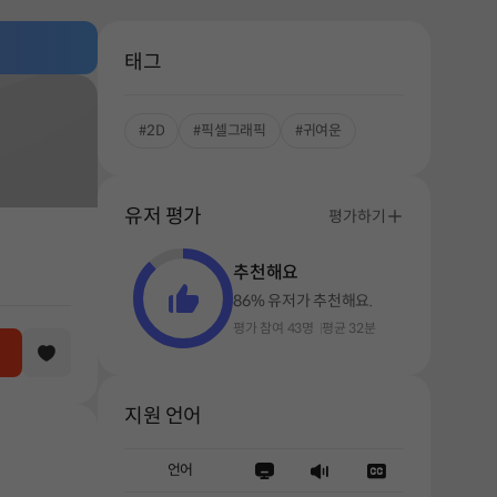
태그
#2D
#픽셀그래픽
#귀여운
유저 평가
평가하기
추천해요
86% 유저가 추천해요.
평가 참여 43명
평균 32분
지원 언어
언어