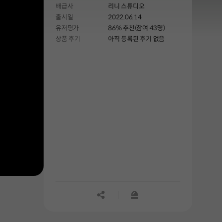
배급사
리니 스튜디오
출시일
2022.06.14
유저평가
86% 추천(참여 43명)
상품 후기
아직 등록된 후기 없음
공유하기
신고하기