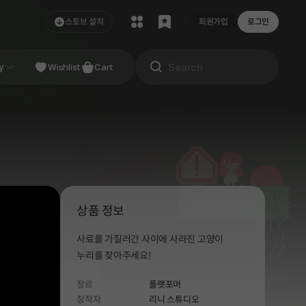
스토브 설치
회원가입
로그인
NDIE
y
Studio
Wishlist
Cart
상품 정보
사료를 가질러간 사이에 사라진 고양이
누리를 찾아주세요!
장르
플랫포머
창작자
리니 스튜디오