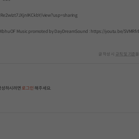
GRe2wIzt7JXjnIKCkbY/view?usp=sharing
/2XbhuOF Music promoted by DayDreamSound : https://youtu.be/SVMRf
글 작성 시
규칙 및 기준
을
작성하시려면
로그인
해주세요.