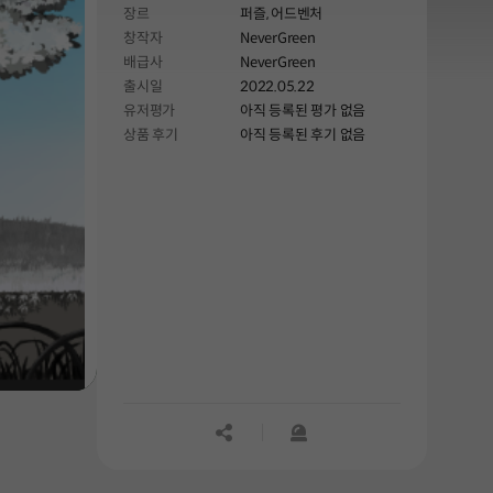
장르
퍼즐,
어드벤처
후에 나뭇잎까지 도달하게 되면 초록색이
창작자
NeverGreen
없던 세상에 초록색이 채워지며, 초록색을
배급사
NeverGreen
볼 수 있게 된 주인공의 모습을 엔딩으로
출시일
2022.05.22
담아내고자 했습니다! 때문에 엔딩
유저평가
아직 등록된 평가 없음
이전까지 모든 배경과 사물에는 초록색이
상품 후기
아직 등록된 후기 없음
존재하지 않습니다!
공유하기
신고하기