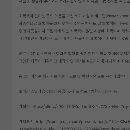
다들 첫 경험이시다 보니 우여곡절도 많고, 미숙함도 많았지만, 최선을
초록색이 없다는 뜻의 이름을 가진 저희 게임 네버그린(Never Gre
최종적으로 초록색을 보지 못하는 주인공이 어느 날 초록색의 나뭇잎
후에 나뭇잎까지 도달하게 되면 초록색이 없던 세상에 초록색이 채워지
때문에 엔딩 이전까지 모든 배경과 사물에는 초록색이 존재하지 않습
장르는 2D 횡스크롤 스토리 진행형 퍼즐 게임으로 볼륨 조절에 문제
다양한 퍼즐이 기획되고 제작 되었지만 보여드리지 못하게 되어 죄송
총 스테이지는 세가지로 공원 > 도로 및 학원 > 숲 으로 구성되었습니다
조작키: A밀기 / S상호작용 / Spacbar 점프 / 방향키 좌우이동
기획서: https://allo.io/s/8SElBdlv55Dx6dl7SMz27Sp7NymYY
기획 PPT: https://docs.google.com/presentation/d/1POl0Xl
usp=sharing&ouid=103127500892169304449&rtpof=true&sd