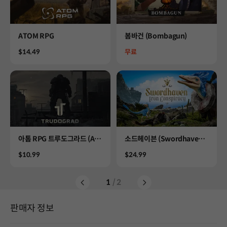
Product
Product
ATOM RPG
봄바건 (Bombagun)
Price
Price
$14.49
무료
Product
Product
아톰 RPG 트루도그라드 (AT
소드헤이븐 (Swordhaven: I
OM RPG Trudograd)
ron Conspiracy)
Price
Price
$10.99
$24.99
1
/ 2
판매자 정보