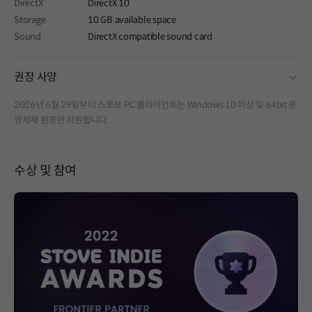
DirectX
DirectX 10
Storage
10 GB available space
Sound
DirectX compatible sound card
fold
권장 사양
2026년 6월 29일부터 스토브 PC 클라이언트는 Windows 10 이상 및 64bit 운
영체제 환경만 지원합니다.
수상 및 참여