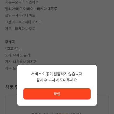
시몬―오구라 미츠하루
릴리아/리오/아리아―타케다 에루루
로난―사라시나 마토
그랜마―누마하타 히사노
가오―타케다 나오토
주제곡
「코코우타」
노래: 유메노 유키
가사: 나가히사 이츠모
작곡: 노리루ーRoom97
서비스 이용이 원활하지 않습니다.
잠시 후 다시 시도해주세요.
서비스 이용이 원활하지 않습니다. <br/> 잠시 후 다시 시도
상품 후기
확인