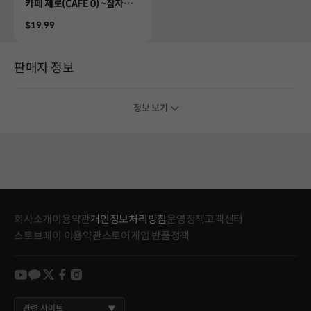
Product
카페 제로(CAFE 0) ~잠자는
야수~ REMASTERED
Price
$19.99
판매자 정보
정보 보기
회사소개
이용약관
개인정보처리방침
운영정책
고객센터
스토브페이 이용약관
스토어게임 반품정책
youtube
kakao
twitter
facebook
instagram
관련 사이트