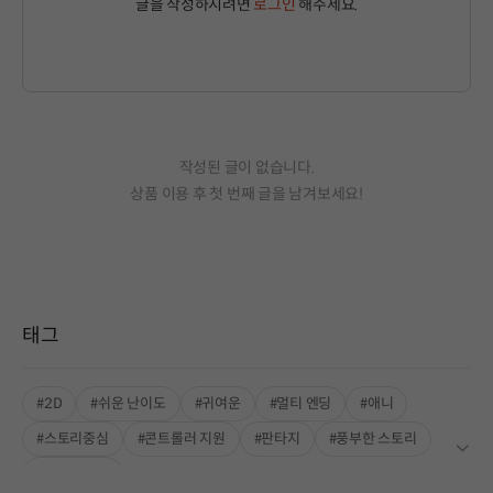
글을 작성하시려면
로그인
해주세요.
작성된 글이 없습니다.
상품 이용 후 첫 번째 글을 남겨보세요!
태그
#2D
#쉬운 난이도
#귀여운
#멀티 엔딩
#애니
#스토리중심
#콘트롤러 지원
#판타지
#풍부한 스토리
#싱글플레이