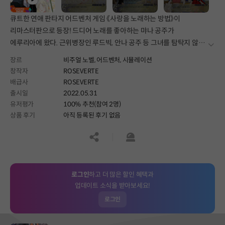
큐트한 연애 판타지 어드벤처 게임 《사랑을 노래하는 방법》이
리마스터판으로 등장! 드디어 노래를 좋아하는 먀나 공주가
에루리아에 왔다. 근위병장인 루드빅, 안나 공주 등 그녀를 탐탁지 않게
더보
생각하는 사람도 많은 와중 그녀는 도대체 어떻게 될까?
장르
비주얼 노벨,
어드벤처,
시뮬레이션
창작자
ROSEVERTE
배급사
ROSEVERTE
출시일
2022.05.31
유저평가
100% 추천(참여 2명)
상품 후기
아직 등록된 후기 없음
공유하기
신고하기
로그인
하고 더 많은 할인 혜택과
업데이트 소식을 받아보세요!
로그인