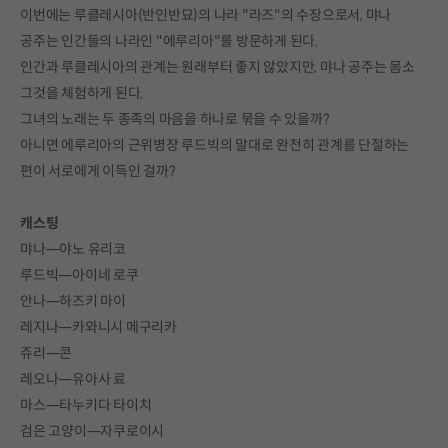
이번에는 루클레시아(반인반묘)의 나라 "라즈"의 수장으로서, 먀나
공주는 인간들의 나라인 "에루리아"를 방문하게 된다.
인간과 루클레시아의 관계는 원래부터 좋지 않았지만, 먀나 공주는 몸소
그것을 체험하게 된다.
그녀의 노래는 두 종족의 마음을 하나로 묶을 수 있을까?
아니면 에루리아의 근위병장 루드빅의 말대로 완전히 관계를 단절하는
편이 서로에게 이득인 걸까?
캐스팅
먀나―야노 유리코
루드빅―아이네 로쿠
안나―하즈키 마이
레지나―카와니시 메구리카
쥬리―콘
레오나―유아사 료
마스―타누키다 타이치
검은 고양이―자쿠로이시