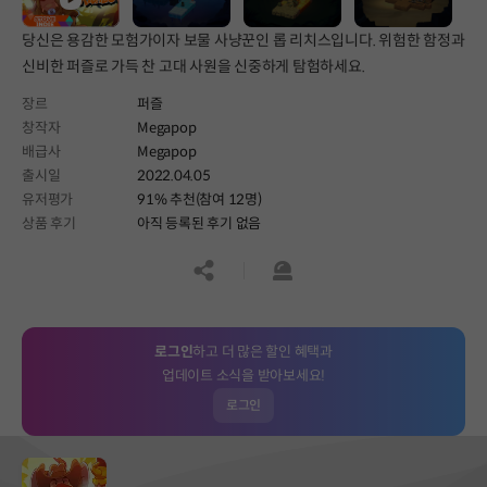
당신은 용감한 모험가이자 보물 사냥꾼인 롭 리치스입니다. 위험한 함정과
신비한 퍼즐로 가득 찬 고대 사원을 신중하게 탐험하세요.
장르
퍼즐
창작자
Megapop
배급사
Megapop
출시일
2022.04.05
유저평가
91% 추천(참여 12명)
상품 후기
아직 등록된 후기 없음
공유하기
신고하기
로그인
하고 더 많은 할인 혜택과
업데이트 소식을 받아보세요!
로그인