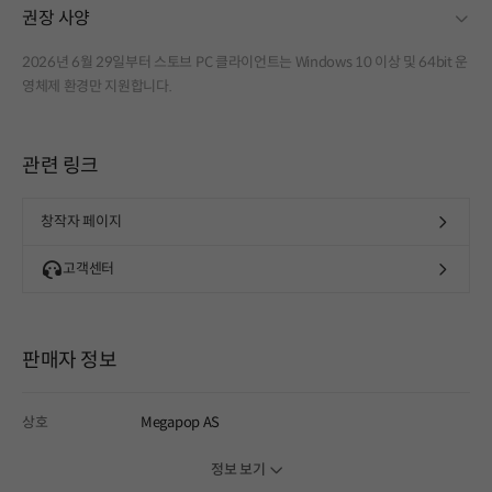
fold
권장 사양
2026년 6월 29일부터 스토브 PC 클라이언트는 Windows 10 이상 및 64bit 운
영체제 환경만 지원합니다.
관련 링크
창작자 페이지
고객센터
판매자 정보
상호
Megapop AS
정보 보기