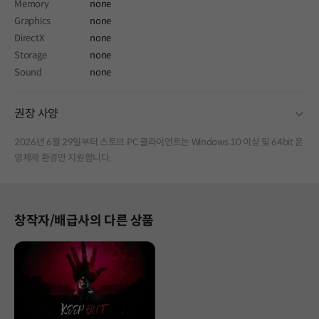
Memory
none
Graphics
none
DirectX
none
Storage
none
Sound
none
fold
권장 사양
2026년 6월 29일부터 스토브 PC 클라이언트는 Windows 10 이상 및 64bit 운
영체제 환경만 지원합니다.
창작자/배급사의 다른 상품