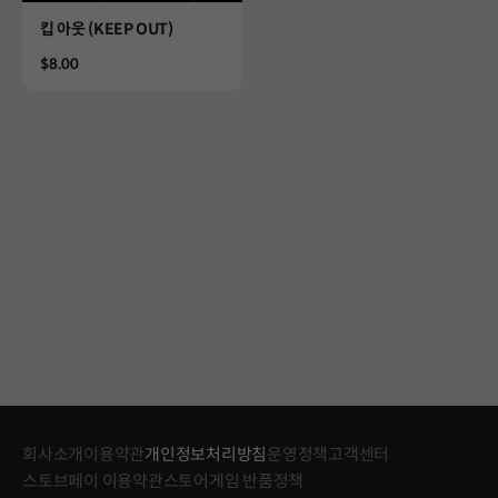
Product
킵 아웃 (KEEP OUT)
Price
$8.00
회사소개
이용약관
개인정보처리방침
운영정책
고객센터
스토브페이 이용약관
스토어게임 반품정책