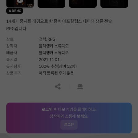
DEMO
14세기 중세를 배경으로 한 좀비 아포칼립스 테마의 생존 전술
RPG입니다.
장르
전략,
RPG
창작자
블랙앵커 스튜디오
배급사
블랙앵커 스튜디오
출시일
2021.11.01
유저평가
100% 추천(참여 12명)
상품 후기
아직 등록된 후기 없음
공유하기
신고하기
로그인
후 데모 게임을 플레이하고,
창작자와 소통해 보세요.
로그인