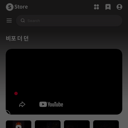
Store
비포 더 던