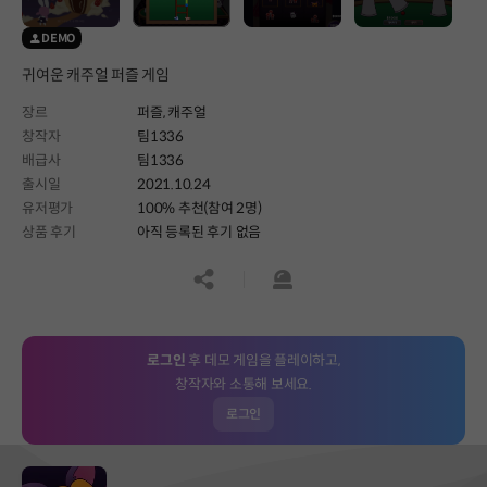
DEMO
귀여운 캐주얼 퍼즐 게임
장르
퍼즐,
캐주얼
창작자
팀1336
배급사
팀1336
출시일
2021.10.24
유저평가
100% 추천(참여 2명)
상품 후기
아직 등록된 후기 없음
공유하기
신고하기
로그인
후 데모 게임을 플레이하고,
창작자와 소통해 보세요.
로그인