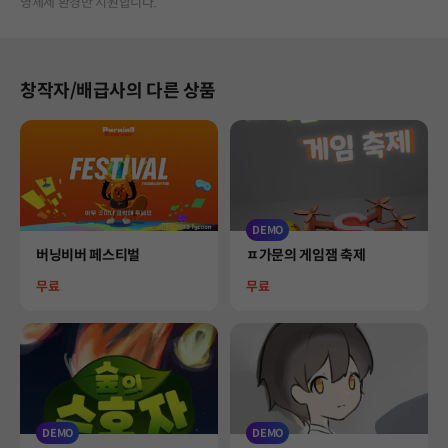
영체제 환경만 지원합니다.
창작자/배급사의 다른 상품
DEMO
Product
Product
버닝비버 페스티벌
ㅍ가문의 게임잼 축제
Price
Price
무료
무료
DEMO
DEMO