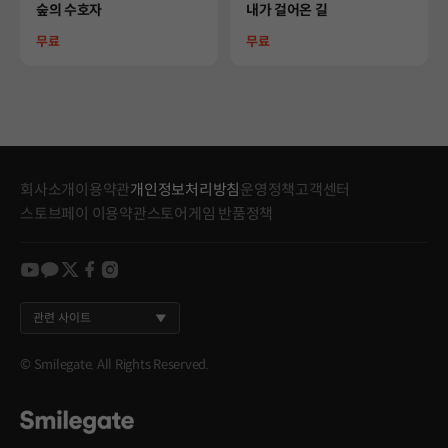
Product
Product
숲의 수호자
내가 걸어온 길
Price
Price
무료
무료
회사소개
이용약관
개인정보처리방침
운영정책
고객센터
스토브페이 이용약관
스토어게임 반품정책
youtube
kakao
twitter
facebook
instagram
관련 사이트
© Smilegate. All Rights Reserved.