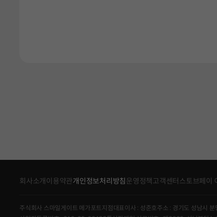
회사소개
이용약관
개인정보처리방침
운영정책
고객센터
스토브페이 
주식회사 스마일게이트 메가포트지점
대표이사 : 성준호
주소 : 경기도 성남시 분