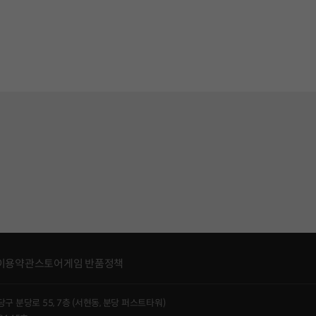
이용약관
스토어게임 반품정책
당구 분당로 55, 7층 (서현동, 분당 퍼스트타워)