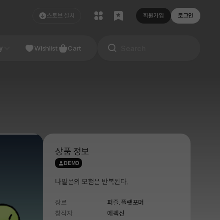
스토브 설치
회원가입
로그인
NDIE
y
Studio
Wishlist
Cart
상품 정보
DEMO
나팔몬의 모험은 반복된다.
장르
퍼즐,
플랫포머
창작자
에펙신