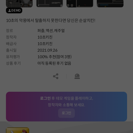
DEMO
10초의 악몽에서 탈출하지 못한다면 당신은 순살치킨!
장르
퍼즐,
액션,
캐주얼
창작자
10초키친
배급사
10초키친
출시일
2021.09.26
유저평가
100% 추천(참여 3명)
상품 후기
아직 등록된 후기 없음
공유하기
신고하기
로그인
후 데모 게임을 플레이하고,
창작자와 소통해 보세요.
로그인