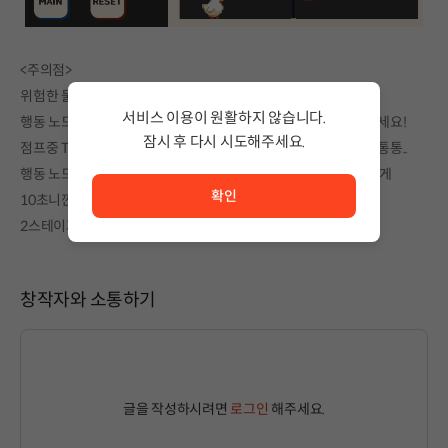
<주의점>
위험한 물건들에 닿거나 시간이 지나면 바로 순살!
서비스 이용이 원활하지 않습니다.
행동 노드를 겹칠수는 없습니다. ONLY 2개의 타임라인만 이용하세요!
잠시 후 다시 시도해주세요.
점프중 TAB을 누르면 통통닭이 떨어집니다! 순살용 닭이라 살이 통통..
서비스 이용이 원활하지 않습니다. <br/> 잠시 후 다시 시도
행동 노드를 타임라인 끝에 거친다고 해도 인정되지 않습니다...그게
확인
10초니깐.
2스테이지는 악랄한 마음이 가득 들어가 있습니다
창작자와 소통하기
글을 작성하시려면
로그인
해주세요.