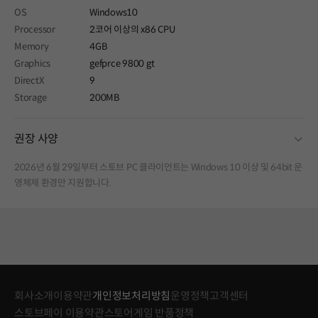
OS
Windows10
Processor
2코어 이상의 x86 CPU
Memory
4GB
Graphics
gefprce 9800 gt
DirectX
9
Storage
200MB
fold
권장 사양
2026년 6월 29일부터 스토브 PC 클라이언트는 Windows 10 이상 및 64bit 운
영체제 환경만 지원합니다.
회사소개
이용약관
개인정보처리방침
운영정책
고객센터
스토브페이 이용약관
스토어게임 반품정책