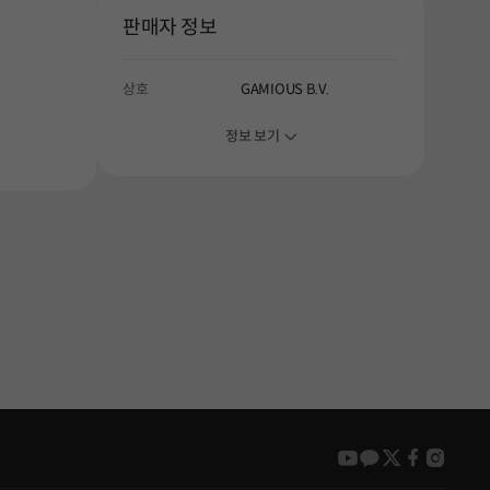
판매자 정보
상호
GAMIOUS B.V.
정보 보기
youtube
kakao
twitter
faceboo
insta