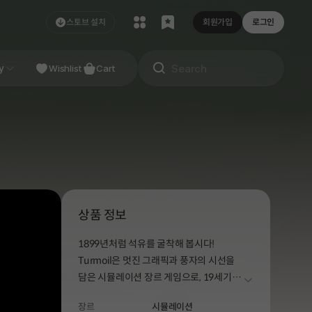
스토브 설치
회원가입
로그인
NDIE
y
Studio
Wishlist
Cart
상품 정보
1899년처럼 석유를 굴착해 봅시다!
Turmoil은 멋진 그래픽과 풍자의 시선을
담은 시뮬레이션 장르 게임으로, 19세기
더보기
북아메리카 오일 러시에서 영감을
장르
시뮬레이션
받았습니다.