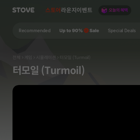
스토어
라운지
이벤트
Recommended
Special Deals
전체
게임
시뮬레이션
터모일 (Turmoil)
터모일 (Turmoil)