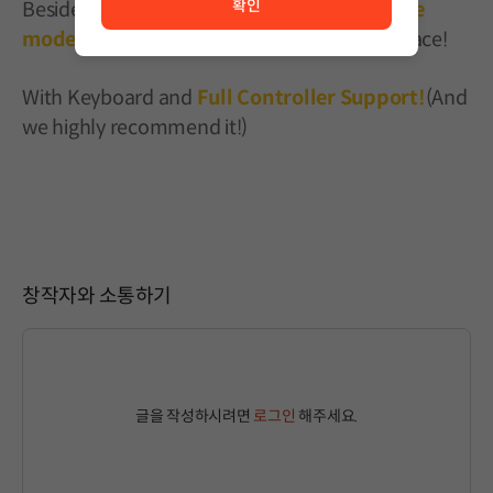
확인
Beside PvP, you can play with
different game
mode !
Like 2 teams death match & Point Race!
With Keyboard and
Full Controller Support!
(And
we highly recommend it!)
창작자와 소통하기
글을 작성하시려면
로그인
해주세요.