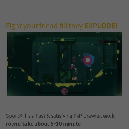
Fight your friend till they
EXPLODE!
SportKill is a Fast & satisfying PvP brawler,
each
round take about 5-10 minute