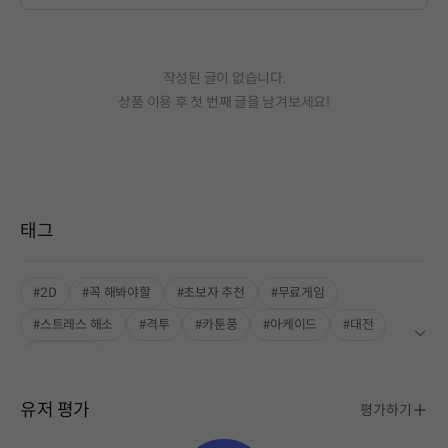
작성된 글이 없습니다.
상품 이용 후 첫 번째 글을 남겨보세요!
태그
#2D
#꼭 해봐야할
#초보자 추천
#무료게임
#스트레스 해소
#격투
#카툰풍
#아케이드
#대전
#로컬 협동
유저 평가
평가하기