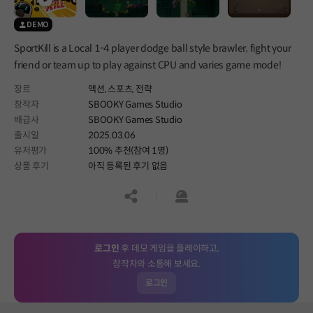
DEMO
SportKill is a Local 1-4 player dodge ball style brawler, fight your
friend or team up to play against CPU and varies game mode!
장르
액션,
스포츠,
전략
창작자
SBOOKY Games Studio
배급사
SBOOKY Games Studio
출시일
2025.03.06
유저평가
100% 추천(참여 1명)
상품 후기
아직 등록된 후기 없음
공유하기
신고하기
로그인
후 데모 게임을 플레이하고,
창작자와 소통해 보세요.
로그인