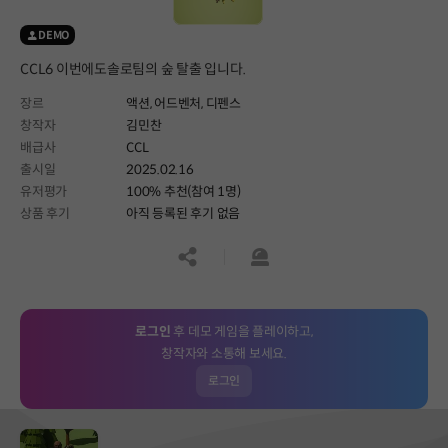
DEMO
CCL6 이번에도솔로팀의 숲 탈출 입니다.
장르
액션,
어드벤처,
디펜스
창작자
김민찬
배급사
CCL
출시일
2025.02.16
유저평가
100% 추천(참여 1명)
상품 후기
아직 등록된 후기 없음
공유하기
신고하기
로그인
후 데모 게임을 플레이하고,
창작자와 소통해 보세요.
로그인