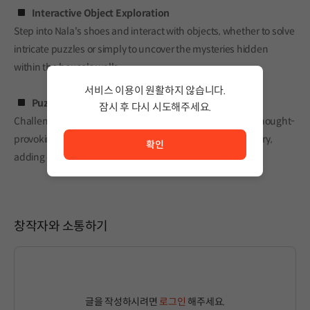
Interactive Object Exploration
Step into Nala's shoes and interact with objects, whether to solve
intricate puzzles or simply to uncover the mysteries hidden
within the house's walls.
서비스 이용이 원활하지 않습니다.
Puzzles Solving
잠시 후 다시 시도해주세요.
Challenge your wits as you navigate through an array of thought-
서비스 이용이 원활하지 않습니다. <br/> 잠시 후 다시 시도
provoking puzzles to unravel every part of the family's story,
확인
adding depth to the narrative.
창작자와 소통하기
글을 작성하시려면
로그인
해주세요.