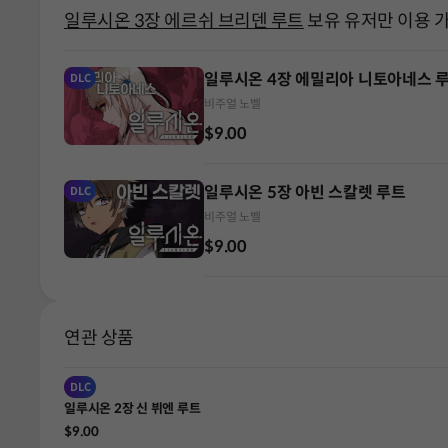
일루시온 3장 에르쉬 브리덴 루트
보유 유저만 이용 
일루시온 4장 에밀리아 니토아네스 
DLC
비주얼 노벨
$9.00
일루시온 5장 아빈 스칼렛 루트
DLC
비주얼 노벨
$9.00
연관 상품
DLC
일루시온 2장 신 뷔엔 루트
$9.00