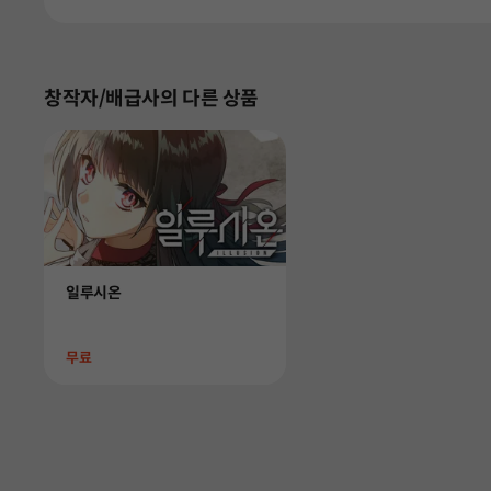
창작자/배급사의 다른 상품
Product
일루시온
Price
무료