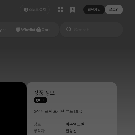
스토브 설치
회원가입
로그인
NDIE
y
Studio
Wishlist
Cart
상품 정보
DLC
3장 에르쉬 브리덴 루트 DLC
장르
비주얼 노벨
창작자
환상선