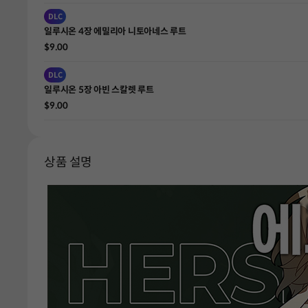
DLC
일루시온 4장 에밀리아 니토아네스 루트
$9.00
DLC
일루시온 5장 아빈 스칼렛 루트
$9.00
상품 설명