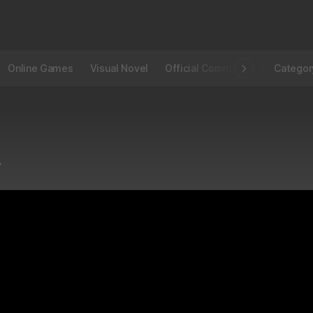
Online Games
Visual Novel
Official Community
STOVE I
Categor
트