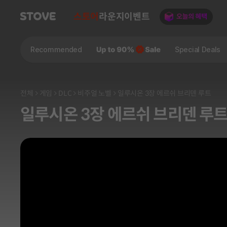
스토어
라운지
이벤트
Recommended
Special Deals
전체
게임
DLC
비주얼 노벨
일루시온 3장 에르쉬 브리덴 루트
일루시온 3장 에르쉬 브리덴 루