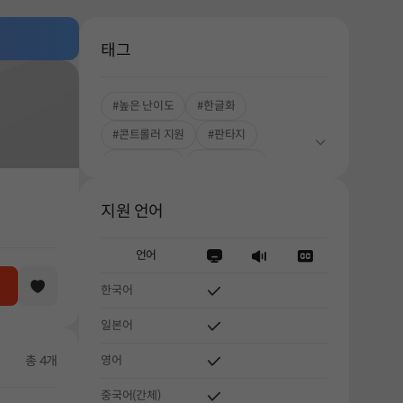
태그
#높은 난이도
#한글화
#콘트롤러 지원
#판타지
#중독성 강한
#싱글플레이
#로그라이트
#아케이드
지원 언어
#로그라이크
#덱빌딩
언어
한국어
일본어
총 4개
영어
중국어(간체)