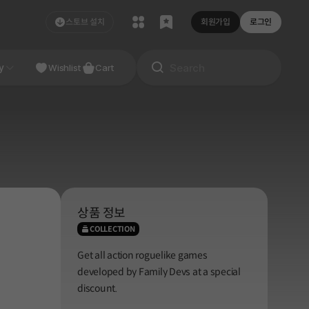
스토브 설치
회원가입
로그인
NDIE
y
Studio
Wishlist
Cart
상품 정보
COLLECTION
Get all action roguelike games
developed by Family Devs at a special
discount.