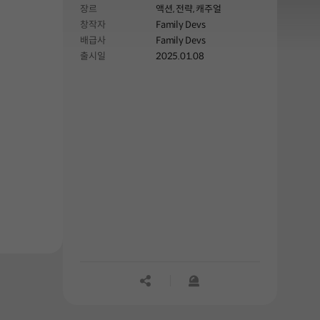
장르
액션,
전략,
캐주얼
창작자
Family Devs
배급사
Family Devs
출시일
2025.01.08
공유하기
신고하기