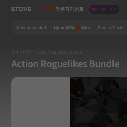
스토어
라운지
이벤트
Recommended
Special Deals
전체
컬렉션
Action Roguelikes Bundle
Action Roguelikes Bundle