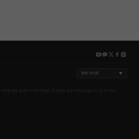
youtube
kakao
twitter
faceboo
insta
관련 사이트
거래에 관한 일체의 의무와 책임은 각 콘텐츠 제공자에게 있습니다. 단, 주식회사