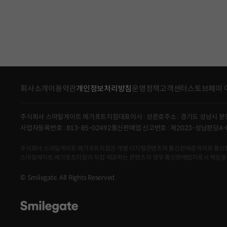
회사소개
이용약관
개인정보처리방침
운영정책
고객센터
스토브페이 
주식회사 스마일게이트 메가포트지점
대표이사 : 성준호
주소 : 경기도 성남시 분
사업자등록번호 : 813-85-02492
통신판매업 신고번호 : 제2023-성남분당A-
주식회사 스마일게이트 메가포트지점은 개별 디지털콘텐츠의 통신판매중개자로 통신판매의 당
스마일게이트 메가포트지점이 직접 제공하는 콘텐츠의 경우 통신판매업자로서 책임을
© Smilegate. All Rights Reserved.