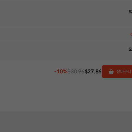
$
-
$
-10%
$30.96
$27.86
장바구니