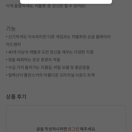
이제 출발하세요, 러블롯 경. 당신은 할 수 있어요!
기능
• 신기하게도 익숙하지만 다른 게임과는 차별화된 싱글 플레이어
어드벤처
• 40개 이상의 레벨과 도전 정신을 깨우는 다양한 지형
• 땅을 배회하는 온갖 종류의 적들
• 수십 가지 둘러가는 지름길, 비밀 보물 및 황금알들
• 알렉산더 폴란스키의 아름다운 오리지널 사운드 트랙
상품 후기
글을 작성하시려면
로그인
해주세요.