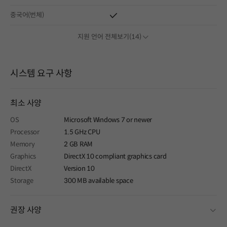
중국어(번체)
지원 언어 전체보기(14)
시스템 요구 사항
최소 사양
OS
Microsoft Windows 7 or newer
Processor
1.5 GHz CPU
Memory
2 GB RAM
Graphics
DirectX 10 compliant graphics card
DirectX
Version 10
Storage
300 MB available space
fold
권장 사양