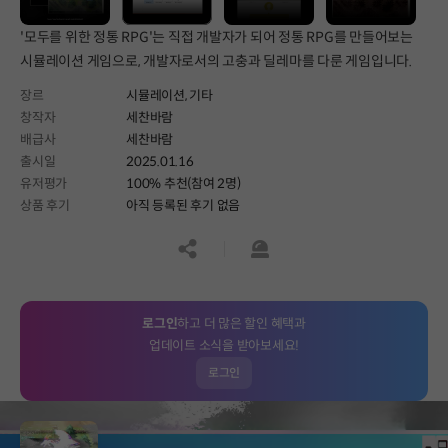
'모두를 위한 정통 RPG'는 직접 개발자가 되어 정통 RPG를 만들어보는
시뮬레이션 게임으로, 개발자로서의 고충과 딜레마를 다룬 게임입니다.
장르
시뮬레이션,
기타
창작자
세찬바람
배급사
세찬바람
출시일
2025.01.16
유저평가
100% 추천(참여 2명)
상품 후기
아직 등록된 후기 없음
공유하기
신고하기
로그인
하고 더 많은 할인 혜택과
업데이트 소식을 받아보세요!
로그인