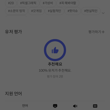
#2D
#픽셀그래픽
#가성비
#꼭 해봐야할
#소문의 띵작
#갓게임
#실험적인
#핫이슈
#현실적인
#싱글플레이
유저 평가
평가하기
추천해요
100% 유저가 추천해요.
평가 참여 2명
지원 언어
언어