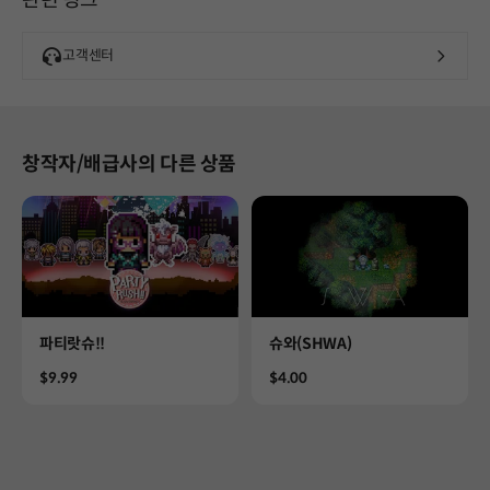
고객센터
창작자/배급사의 다른 상품
Product
Product
파티랏슈!!
슈와(SHWA)
Price
Price
$9.99
$4.00