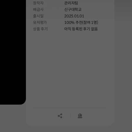
창작자
관리자팀
배급사
신구대학교
출시일
2025.01.01
유저평가
100% 추천(참여 1명)
상품 후기
아직 등록된 후기 없음
공유하기
신고하기