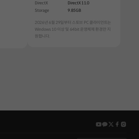
DirectX
DirectX 11.0
Storage
9.85GB
2026년 6월 29일부터 스토브 PC 클라이언트는
Windows 10 이상 및 64bit 운영체제 환경만 지
원합니다.
youtube
kakao
twitter
faceboo
insta