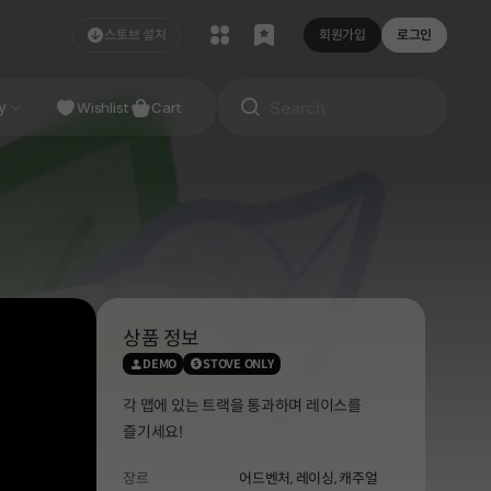
스토브 설치
회원가입
로그인
NDIE
y
Studio
Wishlist
Cart
상품 정보
DEMO
STOVE ONLY
각 맵에 있는 트랙을 통과하며 레이스를
즐기세요!
장르
어드벤처,
레이싱,
캐주얼