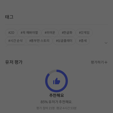
태그
#2D
#꼭 해봐야할
#귀여운
#한글화
#갓게임
#시간 순삭
#풍부한 스토리
#싱글플레이
#중세
#INDIE BOOST LAB
유저 평가
평가하기
추천해요
85% 유저가 추천해요.
평가 참여 21명
평균 4시간 53분