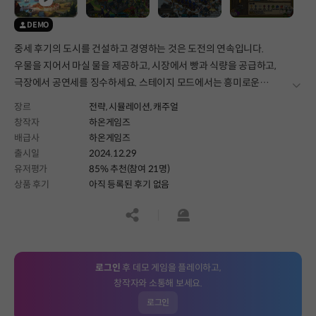
DEMO
중세 후기의 도시를 건설하고 경영하는 것은 도전의 연속입니다.
우물을 지어서 마실 물을 제공하고, 시장에서 빵과 식량을 공급하고,
극장에서 공연세를 징수하세요. 스테이지 모드에서는 흥미로운
더보
이야기와 여정이 이어지고, 랜덤 맵 샌드박스 모드에서는 매 게임을
장르
전략,
시뮬레이션,
캐주얼
전략적으로 새로운 경험으로 채울 수 있습니다.
창작자
하온게임즈
배급사
하온게임즈
출시일
2024.12.29
유저평가
85% 추천(참여 21명)
상품 후기
아직 등록된 후기 없음
공유하기
신고하기
로그인
후 데모 게임을 플레이하고,
창작자와 소통해 보세요.
로그인