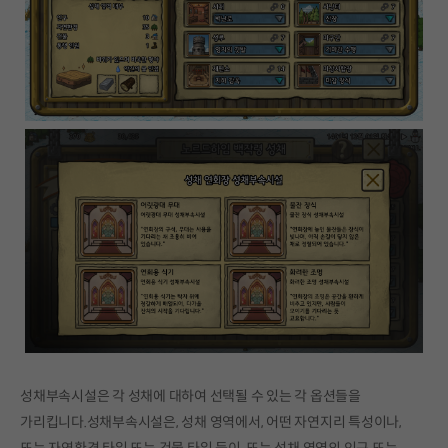
성채부속시설은 각 성채에 대하여 선택될 수 있는 각 옵션들을
가리킵니다.성채부속시설은, 성채 영역에서, 어떤 자연지리 특성이나,