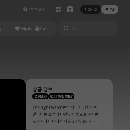
스토브 설치
회원가입
로그인
NDIE
y
Studio
Wishlist
Cart
상품 정보
DEMO
STOVE ONLY
The Night Watch는 밤마다 이상현상이
일어나는 호텔에 야간 경비원으로 취직한
주인공의 이야기를 다룬 1인칭 호러/
더보기
서스펜스 게임입니다. 과연 무사히 첫