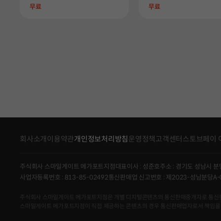
Price
Price
무료
무료
회사소개
이용약관
개인정보처리방침
운영정책
고객센터
스토브페이 
주식회사 스마일게이트 메가포트지점
대표이사 : 성준호
주소 : 경기도 성남시 분
사업자등록번호 : 813-85-02492
통신판매업 신고번호 : 제2023-성남분당A-
주식회사 스마일게이트 메가포트지점은 개별 디지털콘텐츠의 통신판매중개자로 통신판매의 당
스마일게이트 메가포트지점이 직접 제공하는 콘텐츠의 경우 통신판매업자로서 책임을