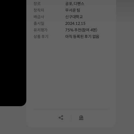
장르
공포,
디펜스
근무를 마칠 수 있을까요?
창작자
무서운 팀
배급사
신구대학교
출시일
2024.12.15
유저평가
75% 추천(참여 4명)
상품 후기
아직 등록된 후기 없음
공유하기
신고하기