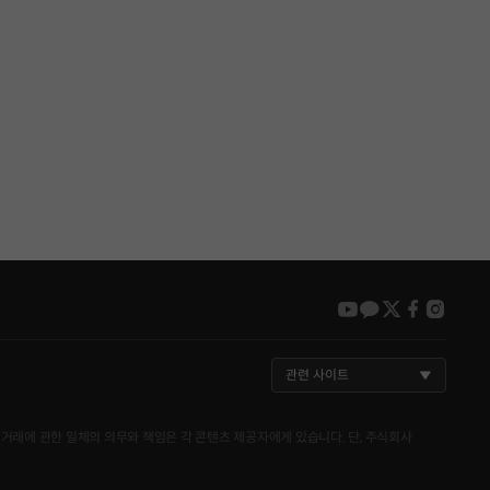
youtube
kakao
twitter
faceboo
insta
관련 사이트
거래에 관한 일체의 의무와 책임은 각 콘텐츠 제공자에게 있습니다. 단, 주식회사