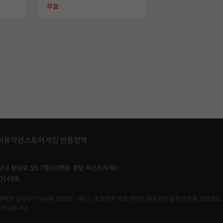
Price
무료
이용약관
스토어게임 반품정책
당구 분당로 55, 7층 (서현동, 분당 퍼스트타워)
0145호
사자가 아니며, STOVE 서비스 내 입점한 개별 콘텐츠 제공자가 등록한 상품, 상품정보, 
 부담합니다.