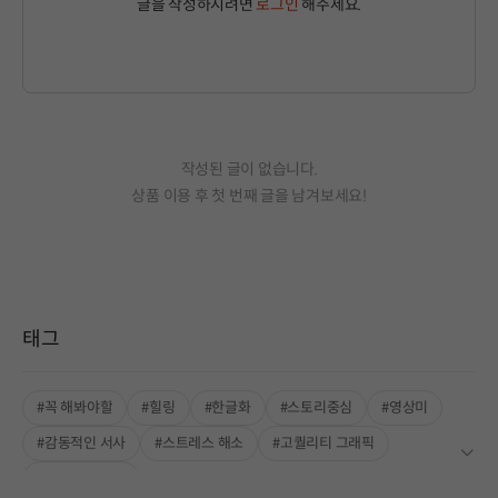
글을 작성하시려면
로그인
해주세요.
작성된 글이 없습니다.
상품 이용 후 첫 번째 글을 남겨보세요!
태그
#꼭 해봐야할
#힐링
#한글화
#스토리중심
#영상미
#감동적인 서사
#스트레스 해소
#고퀄리티 그래픽
#풍부한 스토리