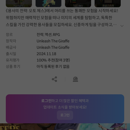
《용사의 전략: 오토 체스》에서 머리를 쓰는 통쾌한 모험을 시작하세요!
위험하지만 매력적인 모험을 떠나 미지의 세계를 탐험하고, 독특한
스킬을 가진 강력한 용사들을 모집하세요. 신중하게 팀을 구성하고,
더보
전투에서 각 용사의 장점을 활용하여 전세를 뒤집으세요! 지금 바로
장르
전략,
액션,
RPG
당신의 용사 팀을 결성하고, 세계를 구하세요!
창작자
Unleash The Giraffe
배급사
Unleash The Giraffe
출시일
2024.11.18
유저평가
100% 추천(참여 3명)
상품 후기
아직 등록된 후기 없음
공유하기
신고하기
로그인
하고 더 많은 할인 혜택과
업데이트 소식을 받아보세요!
로그인