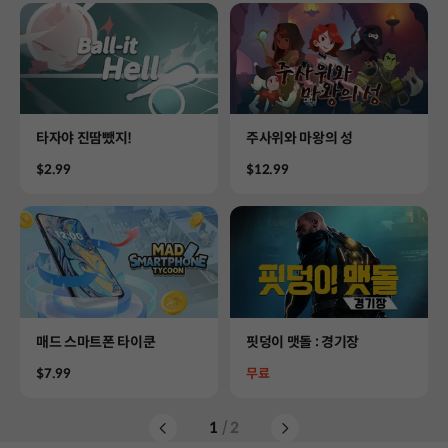
Product
Product
타자야 진땀뺐지!
주사위와 마왕의 성
Price
Price
$2.99
$12.99
Product
Product
매드 스마트폰 타이쿤
핏덩이 맷돌 : 경기장
Price
Price
$7.99
무료
1
/ 2