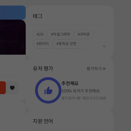
태그
#2D
#픽셀그래픽
#귀여운
#판타지
#중독성 강한
#싱글플레이
#로그라이크
#덱빌딩
유저 평가
평가하기
추천해요
100% 유저가 추천해요.
평가 참여 4명
평균 2시간 28분
지원 언어