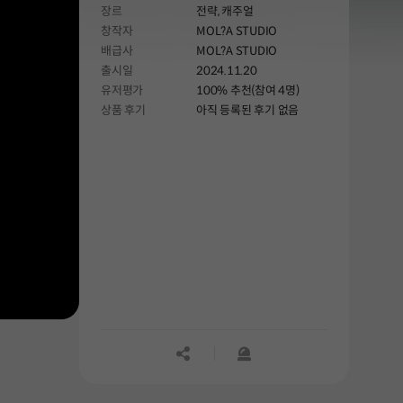
장르
전략,
캐주얼
가방과 무작위로 배치되는 아이템을 통해
창작자
MOL?A STUDIO
적들을 물리쳐보세요!
배급사
MOL?A STUDIO
출시일
2024.11.20
유저평가
100% 추천(참여 4명)
상품 후기
아직 등록된 후기 없음
공유하기
신고하기