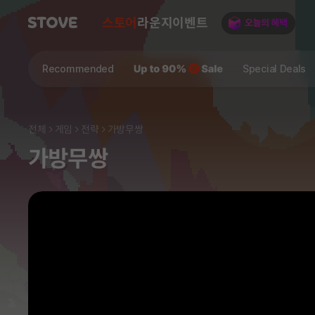
스토어
라운지
이벤트
Recommended
Special Deals
전체
게임
전략
가방무쌍
가방무쌍