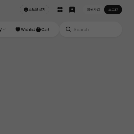
스토브 설치
회원가입
로그인
NDIE
y
Studio
Wishlist
Cart