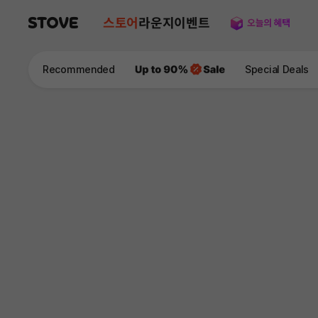
스토어
라운지
이벤트
Recommended
Special Deals