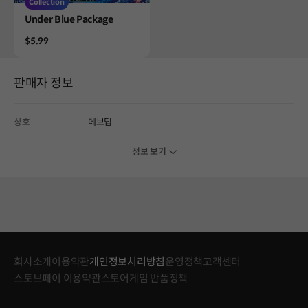
Collection
Product
Under Blue Package
Price
$5.99
판매자 정보
상호
데브덥
정보 보기
회사소개
이용약관
개인정보처리방침
운영정책
고객센터
스토브페이 이용약관
스토어게임 반품정책