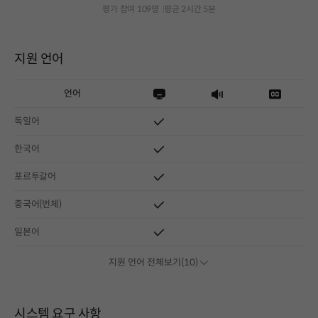
평가 참여 109명
평균 2시간 5분
지원 언어
언어
독일어
한국어
포르투갈어
중국어(번체)
일본어
지원 언어 전체보기(10)
시스템 요구 사항