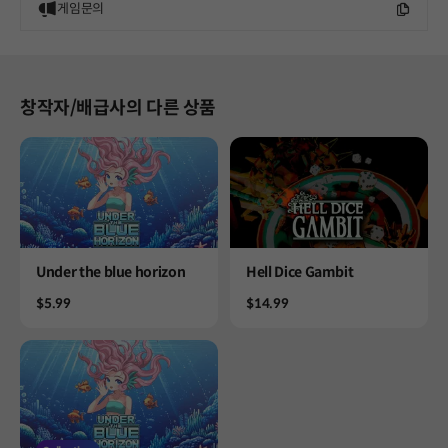
게임문의
창작자/배급사의 다른 상품
Product
Product
Under the blue horizon
Hell Dice Gambit
Price
Price
$5.99
$14.99