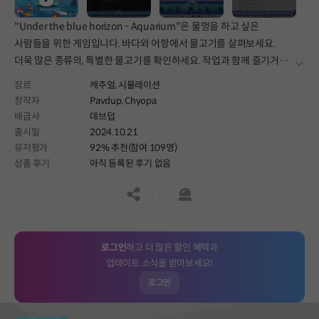
"Under the blue horizon - Aquarium"은 물멍을 하고 싶은
사람들을 위한 게임입니다. 바다와 어항에서 물고기를 살펴보세요.
더욱 많은 종류의, 특별한 물고기를 확인하세요. 작업과 함께 즐기거나,
더보
휴식하고, 머리를 비워보세요.
장르
캐주얼,
시뮬레이션
창작자
Pavdup, Chyopa
배급사
데브덥
출시일
2024.10.21
유저평가
92% 추천(참여 109명)
상품 후기
아직 등록된 후기 없음
공유하기
신고하기
로그인
하고 더 많은 할인 혜택과
업데이트 소식을 받아보세요!
로그인