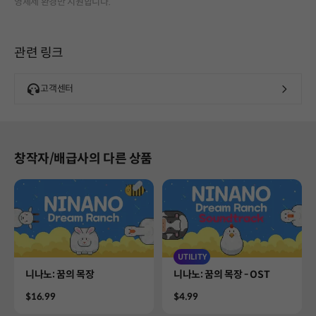
영체제 환경만 지원합니다.
관련 링크
고객센터
창작자/배급사의 다른 상품
UTILITY
Product
Product
니나노: 꿈의 목장
니나노: 꿈의 목장 - OST
Price
Price
$16.99
$4.99