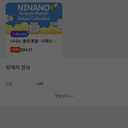
Collection
Product
니나노: 꿈의 목장 - 디럭스 컬
렉션
Price
$24.27
-10%
판매자 정보
상호
나비
정보 보기