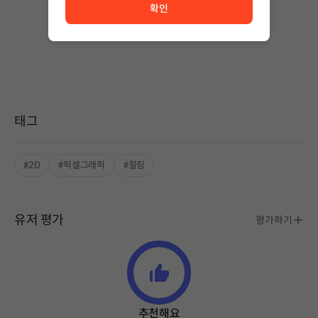
확인
작성된 글이 없습니다.
상품 이용 후 첫 번째 글을 남겨보세요!
태그
#2D
#픽셀그래픽
#힐링
유저 평가
평가하기
추천해요