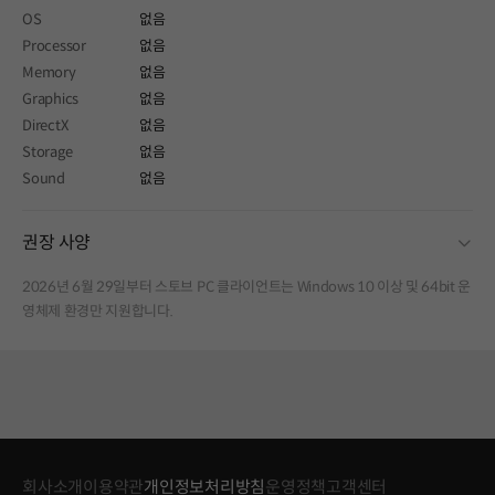
OS
없음
Processor
없음
Memory
없음
Graphics
없음
DirectX
없음
Storage
없음
Sound
없음
fold
권장 사양
2026년 6월 29일부터 스토브 PC 클라이언트는 Windows 10 이상 및 64bit 운
영체제 환경만 지원합니다.
회사소개
이용약관
개인정보처리방침
운영정책
고객센터