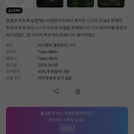
DEMO
탈출한 초능력 실험체는 비밀연구소에서 벌어진 사고의 진실과 문명의
최후의 보루 레오니스의 어두운 비밀을 파헤칩니다. 디스토피아를 배경의
하드보일드 2D 사이킥액션 매트로배니아, 웨어와일드
장르
어드벤처,
플랫포머,
기타
창작자
Team Wilds
배급사
Team Wilds
출시일
2021.06.08
유저평가
40% 추천(참여 5명)
상품 후기
아직 등록된 후기 없음
공유하기
신고하기
로그인
후 데모 게임을 플레이하고,
창작자와 소통해 보세요.
로그인