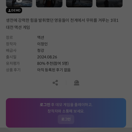
DEMO
생전에 강력한 힘을 발휘했던 영웅들이 천계에서 무위를 겨루는 1대1
대전 액션 게임
장르
액션
창작자
이정인
배급사
청강
출시일
2024.08.26
유저평가
80% 추천(참여 5명)
상품 후기
아직 등록된 후기 없음
공유하기
신고하기
로그인
후 데모 게임을 플레이하고,
창작자와 소통해 보세요.
로그인