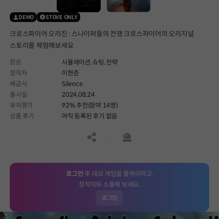
DEMO
STOVE ONLY
크로스파이어 오리진 : 스나이퍼들의 전쟁 크로스파이어의 오리지널
스토리를 체험해보세요
장르
시뮬레이션,
슈팅,
전략
창작자
이현준
배급사
Silence
출시일
2024.08.24
유저평가
92% 추천(참여 14명)
상품 후기
아직 등록된 후기 없음
공유하기
신고하기
로그인
후 데모 게임을 플레이하고,
창작자와 소통해 보세요.
로그인