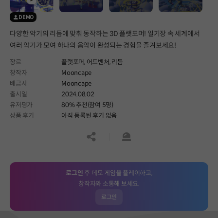
DEMO
다양한 악기의 리듬에 맞춰 동작하는 3D 플랫포머! 일기장 속 세계에서
여러 악기가 모여 하나의 음악이 완성되는 경험을 즐겨보세요!
장르
플랫포머,
어드벤처,
리듬
창작자
Mooncape
배급사
Mooncape
출시일
2024.08.02
유저평가
80% 추천(참여 5명)
상품 후기
아직 등록된 후기 없음
공유하기
신고하기
로그인
후 데모 게임을 플레이하고,
창작자와 소통해 보세요.
로그인