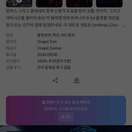
팜파스 그리고 셀레네와 함께 신들의 도움을 받아 괴물, 대악마, 그리고
대마사교를 물리치세요! 이 협력형 메트로바니아 8-bit 플랫폼 게임을
혼자 또는 친구와 함께 탐험하세요. 이 레트로 게임은 UnMetal, Ghost
더보
1.0, UnEpic의 제작자 Francisco T&eacute;llez de Meneses의
장르
플랫포머,
액션,
어드벤처
MSX2 명작에 대한 애정 어린 헌사입니다.
창작자
Unepic fran
배급사
Unepic Games
출시일
2024.08.08
유저평가
100% 추천(참여 5명)
상품 후기
아직 등록된 후기 없음
공유하기
신고하기
로그인
하고 더 많은 할인 혜택과
업데이트 소식을 받아보세요!
로그인