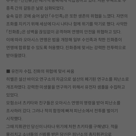
추구한 「신인류」는 메카닉 종족에게 억압당하고 있다. 자원 부족으로 두
종족 간의 갈등은 날로 심화되었다.
숲속 깊은 곳에 숨어 살던 「수인족」은 또한 생존의 위협을 느꼈다. 자연의
조화를 지키기 위해 세상에 다시 나타나 함께 위기를 막기로 했다. 사악한
「진화종」은 성벽을 끊임없이 공격하며 연맹의 안전을 위협하고 있다.
이에 따라 오아시스 연맹은 법을 개정해 일부 수인족과 착한 진화종이
연맹에 합류할 수 있도록 허용했다. 진화종에 맞서는 강력한 전투력으로
받아들였다.
■ 유전자 수집, 진화의 위협에 맞서 싸움
히벨은 설산 바이오 연구소의 자금으로 설산의 폐기된 연구소를 피난소로
개조하였다. 강력한 미생물을 연구하기 위해서 유전자 샘플을 수집하고
있었다.
모험소녀 츠키타와 친구들은 오아시스 연맹의 명령을 받아 피난소를
조사하러 갔다. 그러나 적의 함정에 빠져 피난소에서 전투를 벌이기
시작했다.
그때 지휘관인 당신이 나타나 위기에 처한 츠키타를 구해냈다. 적을
물리치고 소녀들의 신뢰를 받은 당신은 피난소의 총지휘관으로