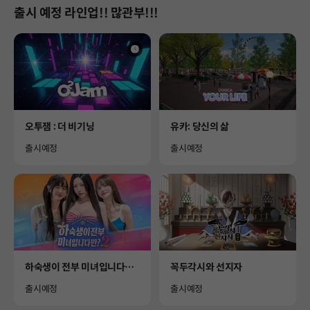
출시 예정 라인업!! 많관부!!!
Product
Product
오투잼 : 더 비기닝
유카: 당신의 삶
Availability
Availability
출시예정
출시예정
Product
Product
하숙생이 전부 미녀입니다만?
꼭두각시와 선지자
시즌2
Availability
Availability
출시예정
출시예정