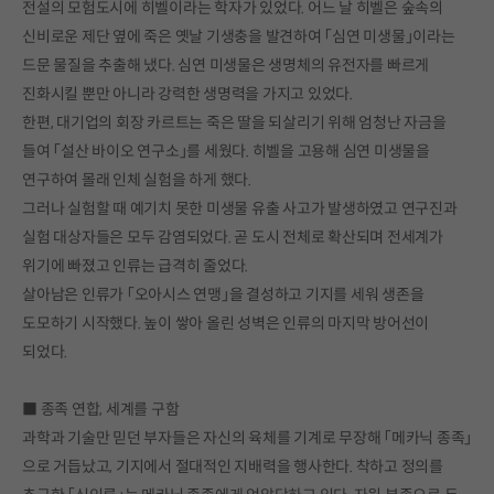
전설의 모험도시에 히벨이라는 학자가 있었다. 어느 날 히벨은 숲속의
신비로운 제단 옆에 죽은 옛날 기생충을 발견하여 「심연 미생물」이라는
드문 물질을 추출해 냈다. 심연 미생물은 생명체의 유전자를 빠르게
진화시킬 뿐만 아니라 강력한 생명력을 가지고 있었다.
한편, 대기업의 회장 카르트는 죽은 딸을 되살리기 위해 엄청난 자금을
들여 「설산 바이오 연구소」를 세웠다. 히벨을 고용해 심연 미생물을
연구하여 몰래 인체 실험을 하게 했다.
그러나 실험할 때 예기치 못한 미생물 유출 사고가 발생하였고 연구진과
실험 대상자들은 모두 감염되었다. 곧 도시 전체로 확산되며 전세계가
위기에 빠졌고 인류는 급격히 줄었다.
살아남은 인류가 「오아시스 연맹」을 결성하고 기지를 세워 생존을
도모하기 시작했다. 높이 쌓아 올린 성벽은 인류의 마지막 방어선이
되었다.
■ 종족 연합, 세계를 구함
과학과 기술만 믿던 부자들은 자신의 육체를 기계로 무장해 「메카닉 종족」
으로 거듭났고, 기지에서 절대적인 지배력을 행사한다. 착하고 정의를