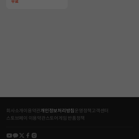
Price
무료
회사소개
이용약관
개인정보처리방침
운영정책
고객센터
스토브페이 이용약관
스토어게임 반품정책
youtube
kakao
twitter
facebook
instagram