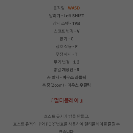
움직임 -
WASD
달리기 -
Left SHIFT
상세 스탯
- TAB
스코프 변경
- V
앉기 -
C
상호 작용 -
F
무장 해제 -
T
무기 변경 -
1, 2
총알 재장전 -
R
총 발사 -
마우스 좌클릭
총 줌(Zoom) -
마우스 우클릭
『 멀티플레이 』
호스트 유저가 방을 만들고,
호스트 유저의 IP와 PORT번호를 사용하여 멀티플레이를 즐길 수
있습니다.