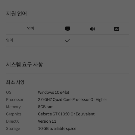
지원 언어
언어
영어
시스템 요구 사항
최소 사양
OS
Windows 10 64bit
Processor
2.0 GHZ Quad Core Processor Or Higher
Memory
8GB ram
Graphics
Geforce GTX 1050 Or Equivalent
DirectX
Version 11
Storage
10 GB available space