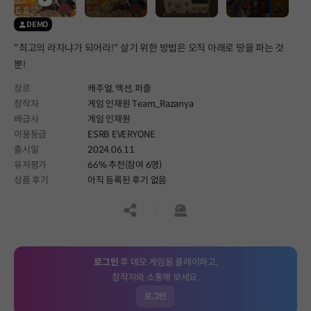
DEMO
"최고의 라자냐가 되어라!" 살기 위한 방법은 오직 아래로 땅을 파는 것
뿐!
장르
캐주얼,
액션,
퍼즐
창작자
게임 인재원 Team_Razanya
배급사
게임 인재원
이용등급
ESRB EVERYONE
출시일
2024.06.11
유저평가
66% 추천(참여 6명)
상품 후기
아직 등록된 후기 없음
공유하기
신고하기
로그인
후 데모 게임을 플레이하고,
창작자와 소통해 보세요.
로그인