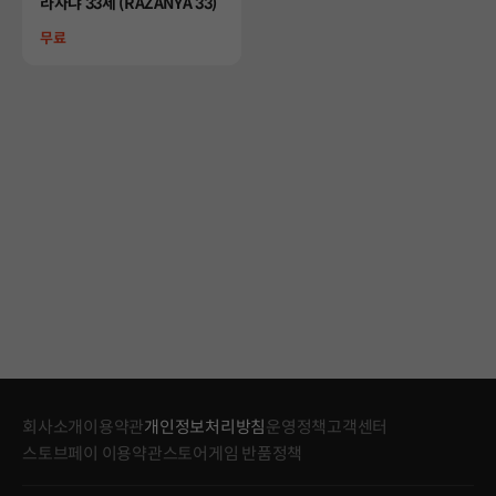
Product
라자냐 33세 (RAZANYA 33)
Price
무료
회사소개
이용약관
개인정보처리방침
운영정책
고객센터
스토브페이 이용약관
스토어게임 반품정책