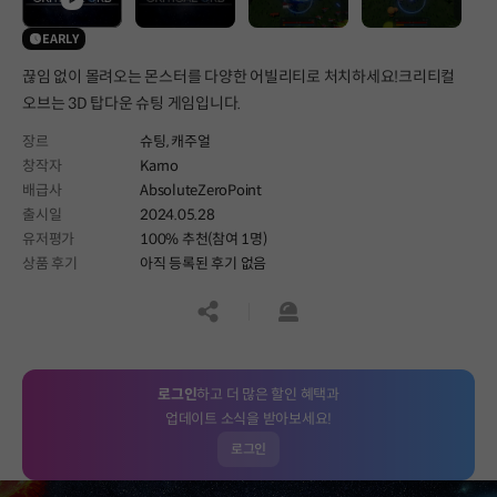
EARLY
끊임 없이 몰려오는 몬스터를 다양한 어빌리티로 처치하세요!크리티컬
오브는 3D 탑다운 슈팅 게임입니다.
장르
슈팅,
캐주얼
창작자
Karno
배급사
AbsoluteZeroPoint
출시일
2024.05.28
유저평가
100% 추천(참여 1명)
상품 후기
아직 등록된 후기 없음
공유하기
신고하기
로그인
하고 더 많은 할인 혜택과
업데이트 소식을 받아보세요!
로그인