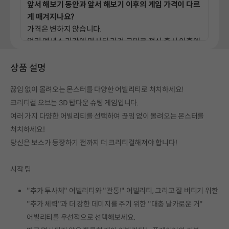
앞서 해보기 동안과 앞서 해보기 이후의 게임 가격이 다르
게 매겨지나요?
가격은 변하지 않습니다.
얼리 엑세스 기간에 명시된 가격 그대로 정식 출시 이후에
도 가격은 변하지 않습니다.
상품 설명
끊임 없이 몰려오는 몬스터를 다양한 어빌리티로 처치하세요!
개발 과정에 어떻게 커뮤니티를 참여시킬 계획이신가요?
제 디스코드 서버에 접속하시면 "제안" 채널과 "버그 제
크리티컬 오브는 3D 탑다운 슈팅 게임입니다.
보" 채널이 존재합니다.
여러 가지 다양한 어빌리티를 선택하여 끊임 없이 몰려오는 몬스터를
이곳에 부담 갖지 마시고 편하게 올려주세요!
처치하세요!
https://discord.gg/4Wx2nPDpvg
당신은 보스가 등장하기 전까지 더 크리티컬해져야 합니다!
시작 팁
"추가 투사체" 어빌리티와 "관통!" 어빌리티, 그리고 잘 버티기 위한
"추가 체력"과 더 강한 데미지를 주기 위한 "대충 날카로운 거"
어빌리티를 우선적으로 선택해보세요.