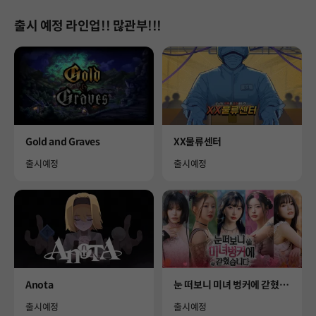
출시 예정 라인업!! 많관부!!!
Product
Product
Gold and Graves
XX물류센터
Availability
Availability
출시예정
출시예정
Product
Product
Anota
눈 떠보니 미녀 벙커에 갇혔습
니다
Availability
Availability
출시예정
출시예정