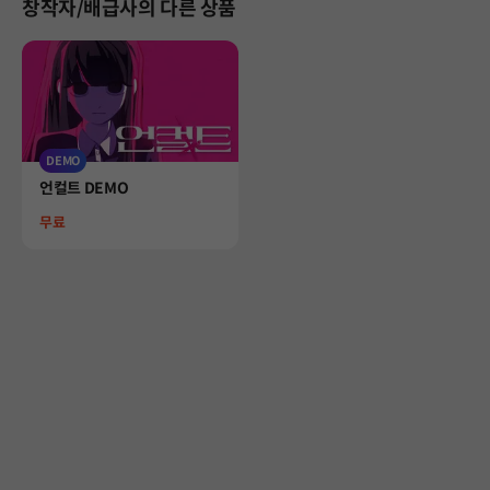
창작자/배급사의 다른 상품
DEMO
Product
언컬트 DEMO
Price
무료