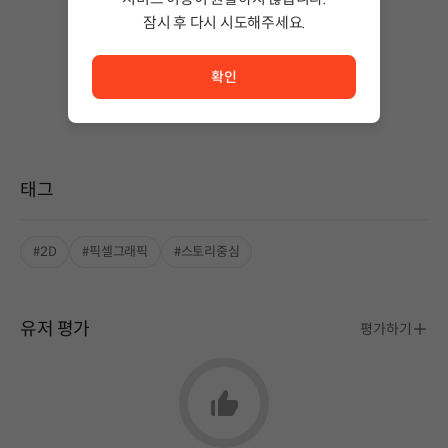
잠시 후 다시 시도해주세요.
서비스 이용이 원활하지 않습니다. <br/> 잠시 후 다시 시도
아직 공개된 도전과제가 없어요.
확인
태그
#2D
#픽셀그래픽
#스토리중심
유저 평가
평가하기