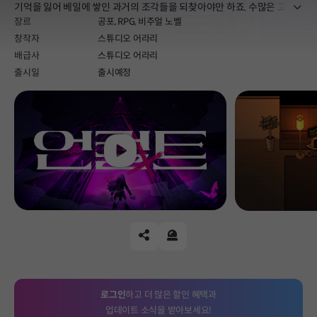
더보
기억을 잃어 베일에 쌓인 과거의 조각들을 되찾아야만 하죠. 수많은 고난
장르
공포,
RPG,
비주얼 노벨
을 넘어 진실을 마주한 당신은 과연 어떠한 선택을 하게 될까요?
창작자
스튜디오 어라리
배급사
스튜디오 어라리
출시일
출시예정
Play
공유하기
신고하기
로그인
하고 더 많은 할인 혜택과
업데이트 소식을 받아보세요!