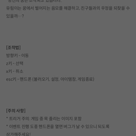
“당신의 꿈은 조작되고 있습니다.”
유림이는 꿈에서 벌어지는 음모를 해결하고, 친구들과의 우정을 되찾을 수
있을까…?
[
조작법]
방향키 - 이동
z키 - 선택
x키 - 취소
esc키 - 핸드폰 (불러오기, 설정, 아이템창, 게임종료)
[주의 사항]
* 트리거 주의: 게임 중 목 졸리는 이미지 포함
* 이벤트 진행 도중 핸드폰을 열면 버그가 날 수 있으니 되도록
삼가해주세요!