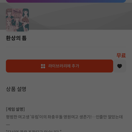
환상의 틈
무료
라이브러리에 추가
상품 설명
[게임 설명]
평범한 여고생 ‘유림’이의 좌충우돌 영원여고 생존기!…인줄만 알았는데
—