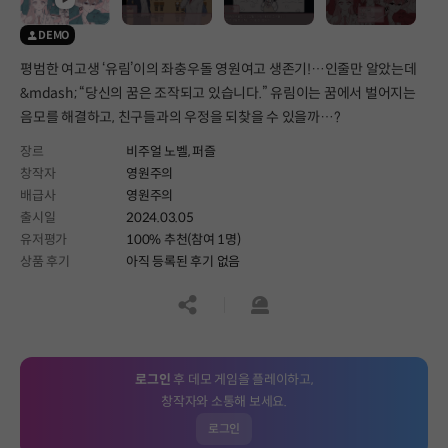
DEMO
평범한 여고생 ‘유림’이의 좌충우돌 영원여고 생존기!…인줄만 알았는데
&mdash; “당신의 꿈은 조작되고 있습니다.” 유림이는 꿈에서 벌어지는
음모를 해결하고, 친구들과의 우정을 되찾을 수 있을까…?
장르
비주얼 노벨,
퍼즐
창작자
영원주의
배급사
영원주의
출시일
2024.03.05
유저평가
100% 추천(참여 1명)
상품 후기
아직 등록된 후기 없음
공유하기
신고하기
로그인
후 데모 게임을 플레이하고,
창작자와 소통해 보세요.
로그인